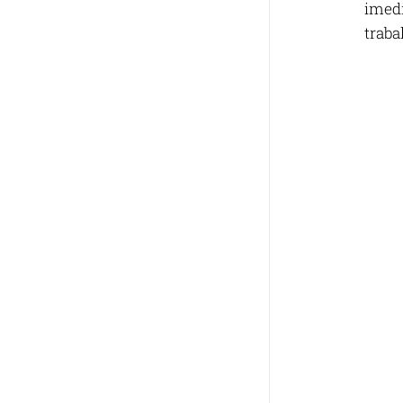
imedi
traba