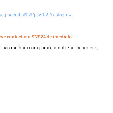
.seg-social.pt%2Fptss%2Fcaslogin#
eve contactar a SNS24 de imediato:
que não melhora com paracetamol e/ou ibuprofeno;