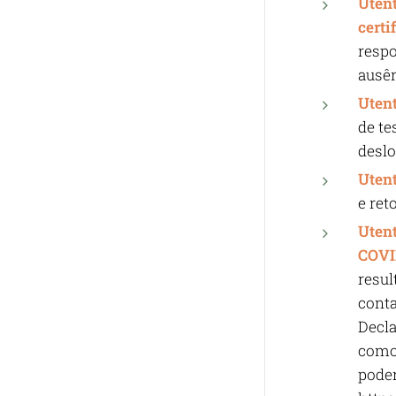
Uten
certi
respo
ausên
Uten
de te
deslo
Utent
e ret
Utent
COVI
resul
conta
Decla
como 
pode