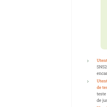
Utent
SNS2
encam
Uten
de te
teste
de ju