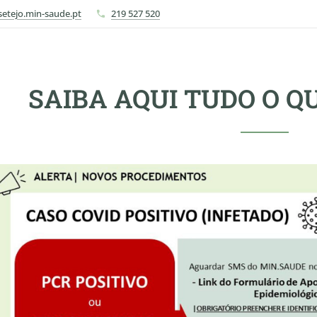
setejo.min-saude.pt
219 527 520
SAIBA AQUI TUDO O Q