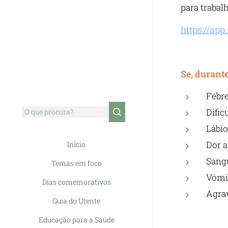
para trabal
https://ap
Se, durant
Febre
Dific
Lábio
Dor a
Início
Sangu
Temas em foco
Vómit
Dias comemorativos
Agra
Guia do Utente
Educação para a Saúde