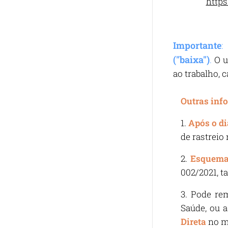
https
Importante
:
("baixa")
.
O u
ao trabalho, 
Outras inf
1.
Após o d
de rastreio
2.
Esquema 
002/2021, ta
3. Pode rem
Saúde, ou 
Direta
no me