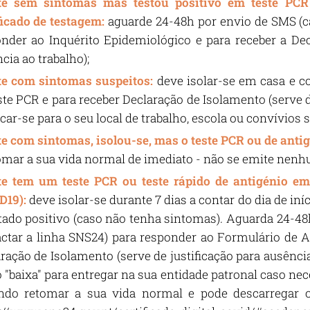
te
sem sintomas mas testou positivo em teste PCR 
ficado de testagem:
aguarde 24-48h por envio de SMS (c
nder ao Inquérito Epidemiológico e para receber a Dec
cia ao trabalho);
te com sintomas suspeitos:
deve isolar-se em casa e c
ste PCR e para receber Declaração de Isolamento (serve d
car-se para o seu local de trabalho, escola ou convívios 
e com sintomas, isolou-se, mas o teste PCR ou de antig
omar a sua vida normal de imediato - não se emite nen
e tem um teste PCR ou teste rápido de antigénio em l
D19):
deve isolar-se durante 7 dias a contar do dia de in
tado positivo (caso não tenha sintomas). Aguarda 24-48
ctar a linha SNS24) para responder ao Formulário de A
ração de Isolamento (serve de justificação para ausênci
"baixa" para entregar na sua entidade patronal caso nec
ndo retomar a sua vida normal e pode descarregar o