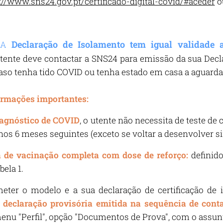
://www.sns24.gov.pt/certificado-digital-covid/#aceder
o
Declaração de Isolamento tem igual validade 
 A
tente deve contactar a SNS24 para emissão da sua Decla
caso tenha tido COVID ou tenha estado em casa a aguardar
ormações importantes:
iagnóstico de COVID
, o utente não necessita de teste d
 nos 6 meses seguintes (exceto se voltar a desenvolver 
de vacinação completa com dose de reforço:
definid
bela 1.
eter o modelo e a sua declaração de certificação de i
a
declaração provisória emitida na sequência de cont
nu "Perfil", opção "Documentos de Prova", com o assun