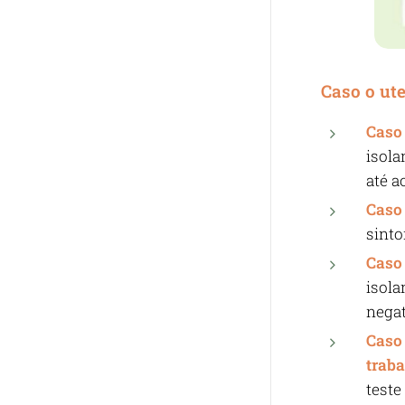
Caso o ut
Caso 
isola
até a
Cas
sinto
Caso
isola
negat
Cas
traba
teste